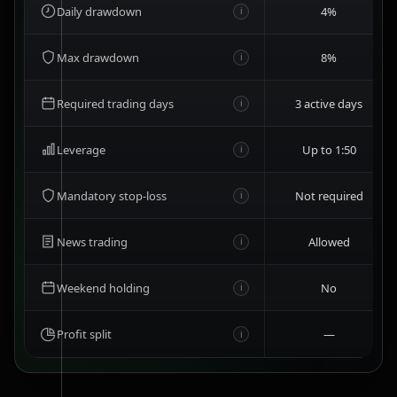
Daily drawdown
4%
i
Max drawdown
8%
i
Required trading days
3 active days
i
Leverage
Up to 1:50
i
Mandatory stop-loss
Not required
i
News trading
Allowed
i
Weekend holding
No
i
Profit split
—
i