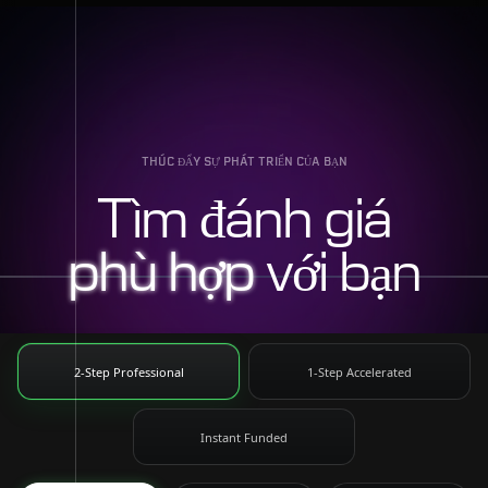
THÚC ĐẨY SỰ PHÁT TRIỂN CỦA BẠN
Tìm đánh giá
phù hợp
với bạn
2-Step Professional
1-Step Accelerated
Instant Funded