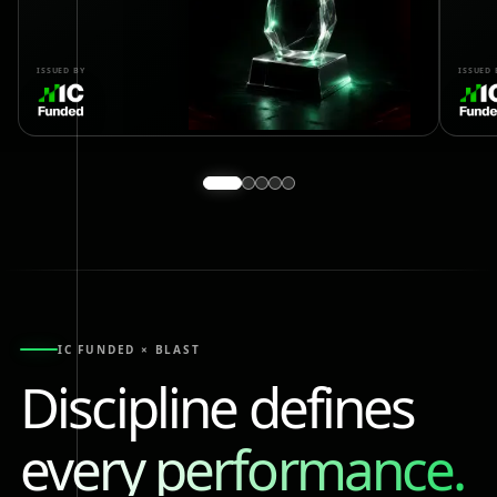
ISSUED BY
ISSUED 
IC FUNDED × BLAST
Discipline defines
every performance.