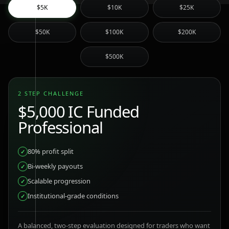
$5K
$10K
$25K
$50K
$100K
$200K
$500K
2 STEP CHALLENGE
$5,000
IC Funded
Professional
80% profit split
✓
Bi-weekly payouts
✓
Scalable progression
✓
Institutional-grade conditions
✓
A balanced, two-step evaluation designed for traders who want