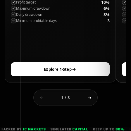
10%
Profit target
Ph
6%
Maximum drawdown
Ph
3%
Daily drawdown
M
3
Minimum profitable days
Da
Explore 1-Step
1
/
3
KED BY
IC MARKETS
SIMULATED
CAPITAL
KEEP UP TO
80%
PROF