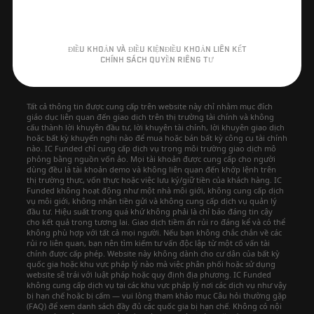
ĐIỀU KHOẢN VÀ ĐIỀU KIỆN
ĐIỀU KHOẢN LIÊN KẾT
CHÍNH SÁCH QUYỀN RIÊNG TƯ
Tất cả thông tin được cung cấp trên website này chỉ nhằm mục đích
giáo dục liên quan đến giao dịch trên thị trường tài chính và không
cấu thành lời khuyên đầu tư, lời khuyên tài chính, lời khuyên giao dịch
hoặc bất kỳ khuyến nghị nào để mua hoặc bán bất kỳ công cụ tài chính
nào. IC Funded chỉ cung cấp dịch vụ trong môi trường giao dịch mô
phỏng bằng nguồn vốn ảo. Mọi tài khoản được cung cấp cho người
dùng đều là tài khoản demo và không liên quan đến khớp lệnh trên
thị trường thực, vốn thực hoặc việc lưu ký/giữ tiền của khách hàng. IC
Funded không hoạt động như một nhà môi giới, không cung cấp dịch
vụ môi giới, không nhận tiền gửi và không cung cấp dịch vụ quản lý
đầu tư. Hiệu suất trong quá khứ không phải là chỉ báo đáng tin cậy
cho kết quả trong tương lai. Giao dịch tiềm ẩn rủi ro đáng kể và có thể
không phù hợp với tất cả mọi người. Nếu bạn không chắc chắn về các
rủi ro liên quan, bạn nên tìm kiếm tư vấn độc lập từ một cố vấn tài
chính được cấp phép. Website này không dành cho cư dân của bất kỳ
quốc gia hoặc khu vực pháp lý nào mà việc phân phối hoặc sử dụng
website sẽ trái với luật pháp hoặc quy định địa phương. IC Funded
không cung cấp dịch vụ tại các khu vực pháp lý nơi các dịch vụ như vậy
bị hạn chế hoặc bị cấm — vui lòng tham khảo mục Câu hỏi thường gặp
(FAQ) để xem danh sách đầy đủ các quốc gia bị hạn chế. Không có nội