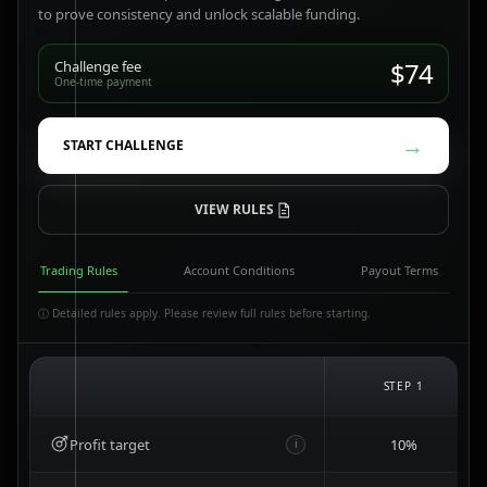
to prove consistency and unlock scalable funding.
$74
Challenge fee
One-time payment
→
START CHALLENGE
VIEW RULES
Trading Rules
Account Conditions
Payout Terms
ⓘ Detailed rules apply. Please review full rules before starting.
STEP 1
Profit target
10%
i