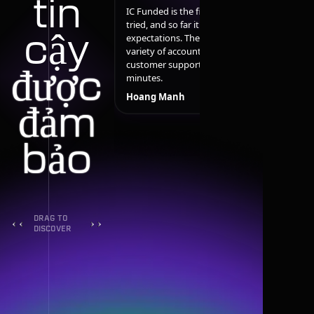
tin
IC Funded is the first funding firm I’ve
I
tried, and so far it has met my
a
cậy
expectations. They offer a wide
i
variety of account options and their
e
customer support replied within
t
được
minutes.
P
Hoang Manh
đảm
bảo
DRAG TO
DISCOVER