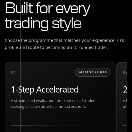
Built for every
trading style
Choose the programme that matches your experience, risk
profile and route to becoming an IC Funded trader.
01
02
FASTEST ROUTE
1-Step Accelerated
2-
A streamlined evaluation for experienced traders
A bal
seeking a faster route to a funded account.
drawd