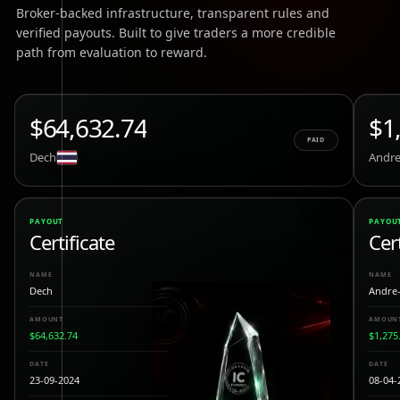
Broker-backed infrastructure, transparent rules and
verified payouts. Built to give traders a more credible
path from evaluation to reward.
$64,632.74
$1
PAID
Dech
Andre
PAYOUT
PAYOU
Certificate
Cert
NAME
NAME
Dech
Andre
AMOUNT
AMOUN
$64,632.74
$1,275
DATE
DATE
23-09-2024
08-04-