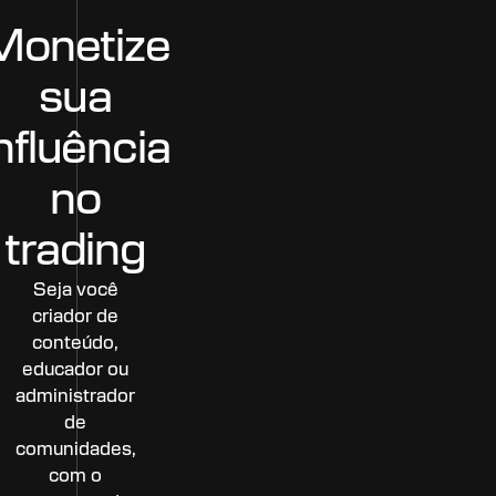
Monetize
sua
nfluência
no
trading
Seja você
criador de
conteúdo,
educador ou
administrador
de
comunidades,
com o