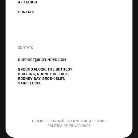
AFILIADOS
CONTATO
CONTATO
SUPPORT@ICFUNDED.COM
GROUND FLOOR, THE SOTHEBY
BUILDING, RODNEY VILLAGE,
RODNEY BAY, GROS-ISLET,
SAINT LUCIA
TERMOS E CONDIÇÕES
TERMOS DE AFILIADOS
POLÍTICA DE PRIVACIDADE