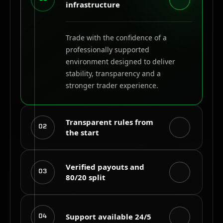
infrastructure
Trade with the confidence of a
professionally supported
environment designed to deliver
stability, transparency and a
stronger trader experience.
Transparent rules from
02
the start
Evaluation objectives, drawdown
Verified payouts and
03
80/20 split
limits and trading conditions are
clearly defined so you understand
the requirements before beginning
Successful funded traders receive
your challenge.
Support available 24/5
04
an 80% share of eligible profits