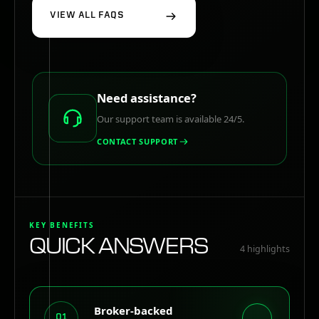
VIEW ALL FAQS
Need assistance?
Our support team is available 24/5.
CONTACT SUPPORT
KEY BENEFITS
QUICK ANSWERS
4
highlights
Broker-backed
01