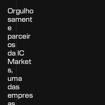
O
r
g
u
l
h
o
s
a
m
e
n
t
e
p
a
r
c
e
i
r
o
s
d
a
I
C
M
a
r
k
e
t
s
,
u
m
a
d
a
s
e
m
p
r
e
s
a
s