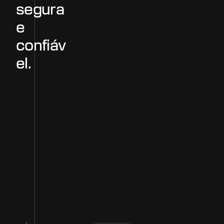
s
e
g
u
r
a
e
c
o
n
f
i
á
v
e
l
.