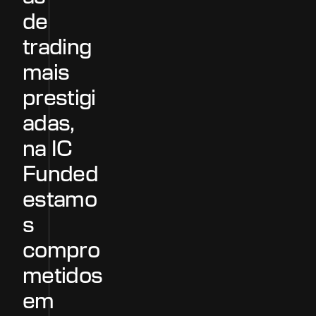
d
e
t
r
a
d
i
n
g
m
a
i
s
p
r
e
s
t
i
g
i
a
d
a
s
,
n
a
I
C
F
u
n
d
e
d
e
s
t
a
m
o
s
c
o
m
p
r
o
m
e
t
i
d
o
s
e
m