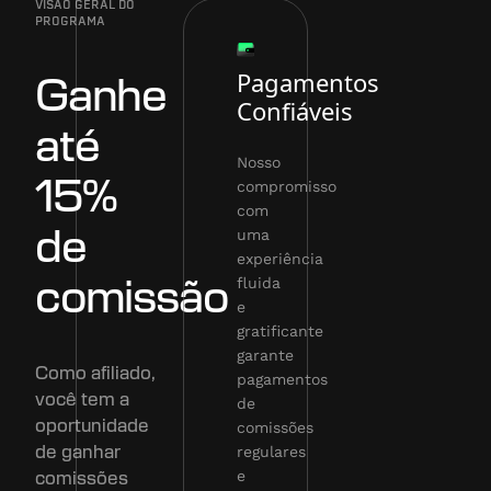
VISÃO GERAL DO
PROGRAMA
Pagamentos
Ganhe
Confiáveis
até
Nosso
15%
compromisso
com
uma
de
experiência
fluida
comissão
e
gratificante
garante
Como afiliado,
pagamentos
você tem a
de
oportunidade
comissões
regulares
de ganhar
e
comissões