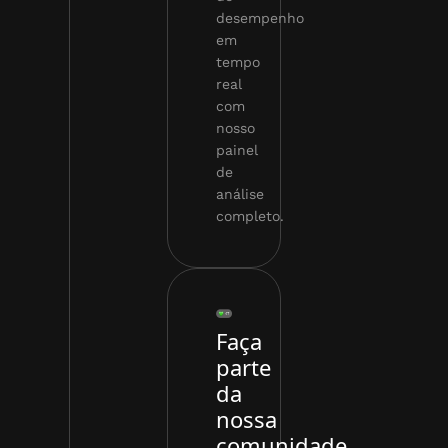
desempenho
em
tempo
real
com
nosso
painel
de
análise
completo.
Faça
parte
da
nossa
comunidade