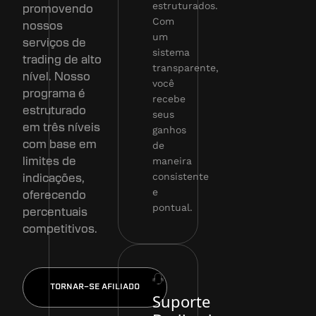
estruturados.
promovendo
Com
nossos
um
serviços de
sistema
trading de alto
transparente,
nível. Nosso
você
programa é
recebe
estruturado
seus
em três níveis
ganhos
com base em
de
maneira
limites de
consistente
indicações,
e
oferecendo
pontual.
percentuais
competitivos.
TORNAR-SE AFILIADO
Suporte