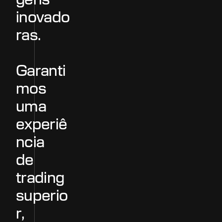
g
e
n
s
i
n
o
v
a
d
o
r
a
s
.
G
a
r
a
n
t
i
m
o
s
u
m
a
e
x
p
e
r
i
ê
n
c
i
a
d
e
t
r
a
d
i
n
g
s
u
p
e
r
i
o
r
,