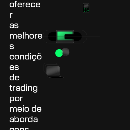
o
f
e
r
e
c
e
r
a
s
m
e
l
h
o
r
e
s
c
o
n
d
i
ç
õ
e
s
d
e
t
r
a
d
i
n
g
p
o
r
m
e
i
o
d
e
a
b
o
r
d
a