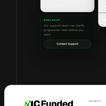
≡
I
Definitions
W
NEED HELP?
Our support team can clarify
programme rules before you
start.
Contact Support
NAVIGATE