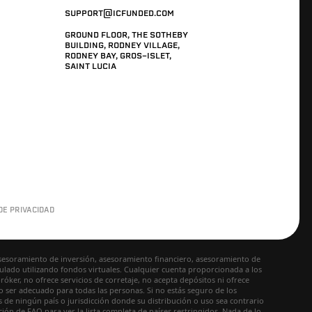
SUPPORT@ICFUNDED.COM
GROUND FLOOR, THE SOTHEBY
BUILDING, RODNEY VILLAGE,
RODNEY BAY, GROS-ISLET,
SAINT LUCIA
DE PRIVACIDAD
asesoramiento de inversión, asesoramiento financiero, asesoramiento de
lado utilizando fondos virtuales. Cualquier cuenta proporcionada a los
ker, no ofrece servicios de corretaje, no acepta depósitos ni ofrece
no ser adecuado para todas las personas. Si no estás seguro de los
 de ningún país o jurisdicción donde su distribución o uso sea contrario
ción de FAQ para ver la lista completa de países restringidos. Nada de lo