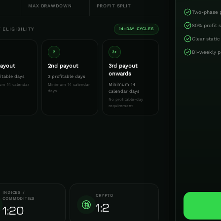
MAX DRAWDOWN
PROFIT SPLIT
Two-phase p
80% profit s
 ELIGIBILITY
14-DAY CYCLES
Clear stati
Bi-weekly p
2
3+
payout
2nd payout
3rd payout
onwards
fitable days
3 profitable days
Minimum 14
um 14 calendar
Minimum 14 calendar
days
calendar days
No profitable-day
requirement
INDICES /
CRYPTO
COMMODITIES
1:2
1:20