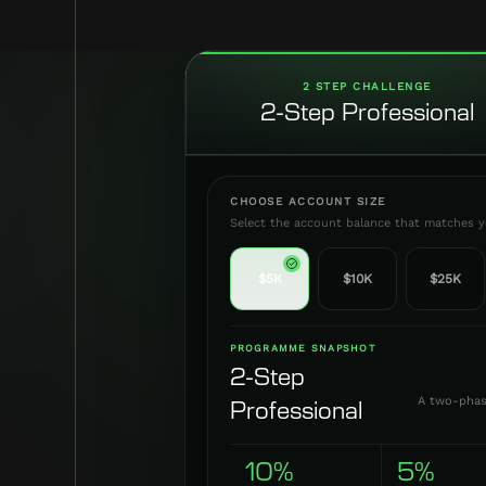
2 STEP CHALLENGE
2-Step Professional
CHOOSE ACCOUNT SIZE
Select the account balance that matches yo
$5K
$10K
$25K
PROGRAMME SNAPSHOT
2-Step
A two-phase
Professional
10%
5%