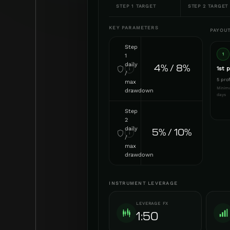
STEP 1 TARGET
STEP 2 TARGET
KEY PARAMETERS
PAYOUT
Step
1
1
daily
4% / 8%
1st 
i
/
5 pro
max
Minim
drawdown
days
Step
2
daily
5% / 10%
i
/
max
drawdown
INSTRUMENT LEVERAGE
LEVERAGE FX
1:50