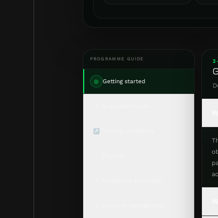
PROGRAMME GUIDE
2
G
◎
Getting started
D
◇
Evaluation rules
W
↗
Trading conditions
T
ob
◌
Payouts
p
a
⊘
Prohibited strategies
W
□
Account management