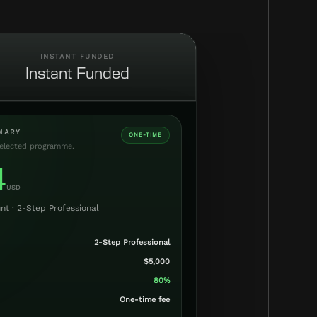
INSTANT FUNDED
Instant Funded
MARY
ONE-TIME
elected programme.
4
USD
nt ·
2-Step Professional
2-Step Professional
$5,000
80%
One-time fee