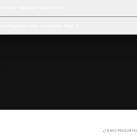
s there a maximum time limit?
hat happens after I complete Step 1?
¿TIENES PREGUNTA