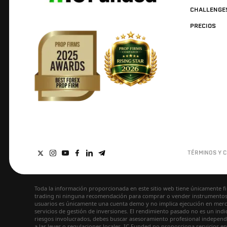
CHALLENGE
PRECIOS
TÉRMINOS Y C
Toda la información proporcionada en este sitio web tiene únicamente f
trading ni ninguna recomendación para comprar o vender instrumentos fi
usuarios es únicamente una cuenta demo y no implica ejecución en mercado
servicios de gestión de inversiones. El rendimiento pasado no es un indic
riesgos involucrados, debes buscar asesoramiento profesional independie
a las leyes o regulaciones locales. IC Funded no proporciona servicios en