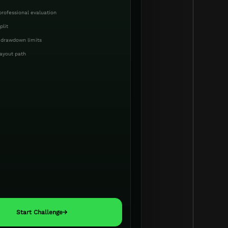
rofessional evaluation
plit
c drawdown limits
ayout path
Start Challenge
→