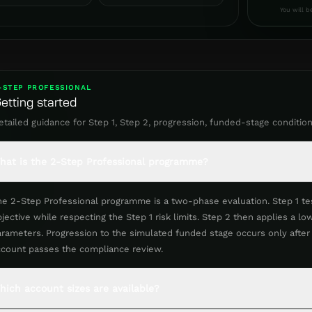
You will b
-STEP PROFESSIONAL
etting started
etailed guidance for Step 1, Step 2, progression, funded-stage conditio
hat is the 2-Step Professional programme?
he 2-Step Professional programme is a two-phase evaluation. Step 1 te
jective while respecting the Step 1 risk limits. Step 2 then applies a 
arameters. Progression to the simulated funded stage occurs only afte
ccount passes the compliance review.
hich account sizes are available?