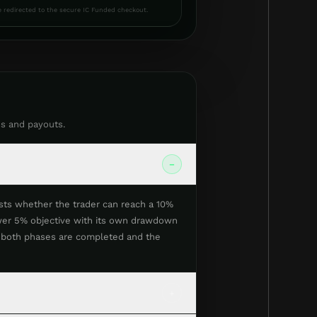
e redirected to the secure IC Funded checkout.
ns and payouts.
−
sts whether the trader can reach a 10%
lower 5% objective with its own drawdown
r both phases are completed and the
+