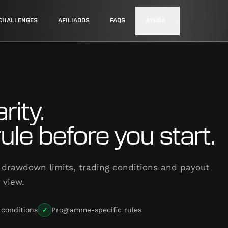
⌄
CHALLENGES
AFILIADOS
FAQS
AYUDA
rity.
le before you start.
drawdown limits, trading conditions and payout
 view.
✓
 conditions
Programme-specific rules