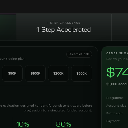
1 STEP CHALLENGE
1-Step Accelerated
ORDER SUM
ONE-TIME FEE
ur trading plan.
Review your s
$
7
$50K
$100K
$200K
$500K
$5,000
accou
Programme
 evaluation designed to identify consistent traders before
Account size
progression to a simulated funded account.
Profit split
Payment
10%
80%